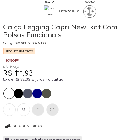
NEW IKAT
POLIAMIDA
PROTEÇÃO_UV_50+
Calça Legging Capri New Ikat Com
Bolsos Funcionais
Código: 030 013 166 0025-100
PRODUTO SEM TROCA
30%OFF
R$ 159,90
R$ 111,93
5x de R$ 22,39 s/ juros no cartão
P
M
G
G1
GUIA DE MEDIDAS
Adicionar Embalagem para presente