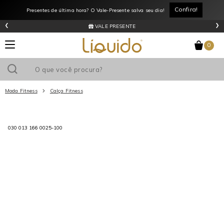
Confira!
Presentes de última hora? O Vale-Presente salva seu dia!
‹
›
VALE PRESENTE
0
Moda Fitness
Calça Fitness
Utilize o cupom
e ganhe
R$0
de desconto
em sua primeira
030 013 166 0025-100
compra acima de R$
!