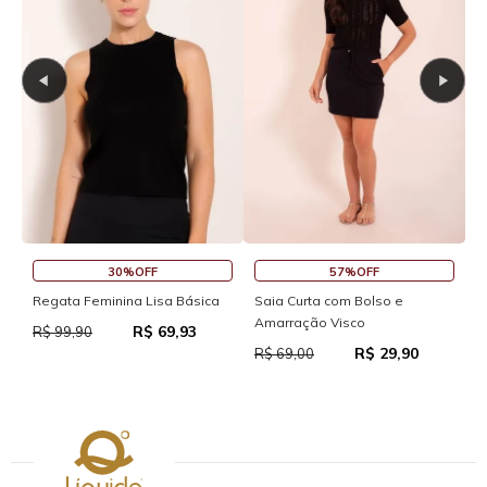
30%OFF
57%OFF
Regata Feminina Lisa Básica
Saia Curta com Bolso e
S
Amarração Visco
R$ 69,93
R$ 99,90
R
R$ 29,90
R$ 69,00