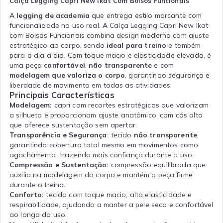
Calça Legging Capri New Ikat Com Bolsos Funcionais
A
legging de academia
que entrega estilo marcante com
funcionalidade no uso real. A Calça Legging Capri New Ikat
com Bolsos Funcionais combina design moderno com ajuste
estratégico ao corpo, sendo
ideal para treino
e também
para o dia a dia. Com toque macio e elasticidade elevada, é
uma peça
confortável
,
não transparente
e com
modelagem que valoriza o corpo
, garantindo segurança e
liberdade de movimento em todas as atividades.
Principais Características
Modelagem:
capri com recortes estratégicos que valorizam
a silhueta e proporcionam ajuste anatômico, com cós alto
que oferece sustentação sem apertar.
Transparência e Segurança:
tecido
não transparente
,
garantindo cobertura total mesmo em movimentos como
agachamento, trazendo mais confiança durante o uso.
Compressão e Sustentação:
compressão equilibrada que
auxilia na modelagem do corpo e mantém a peça firme
durante o treino.
Conforto:
tecido com toque macio, alta elasticidade e
respirabilidade, ajudando a manter a pele seca e confortável
ao longo do uso.