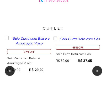
OUTLET
45%OFF
57%OFF
Saia Curta Reta com Cós
Saia Curta com Bolso e
R
R$ 37,95
R$ 69,00
Amarração Visco
R
R$ 29,90
R$ 69,00