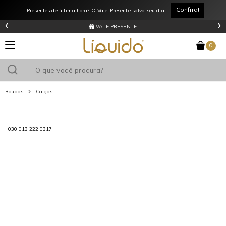
Confira!
Presentes de última hora? O Vale-Presente salva seu dia!
‹
›
VALE PRESENTE
0
Roupas
Calças
Utilize o cupom
e ganhe
R$0
de desconto
em sua primeira
030 013 222 0317
compra acima de R$
!