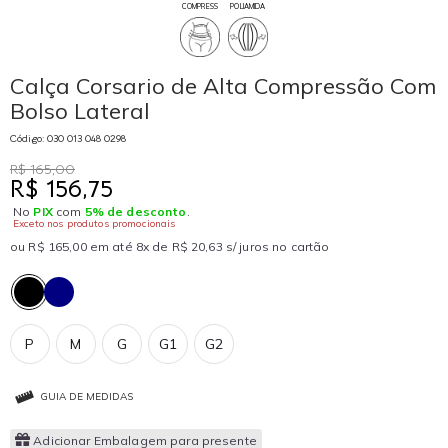
COMPRESS
POLIAMIDA
Calça Corsario de Alta Compressão Com
Bolso Lateral
Código: 030 013 048 0298
R$ 165,00
R$ 156,75
No
PIX
com
5% de desconto
.
Exceto nos produtos promocionais
ou R$ 165,00 em até 8x de R$ 20,63 s/ juros no cartão
P
M
G
G1
G2
GUIA DE MEDIDAS
Adicionar Embalagem para presente