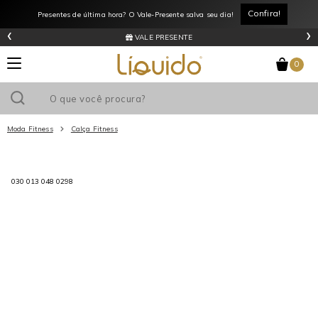
Confira!
Presentes de última hora? O Vale-Presente salva seu dia!
‹
›
VALE PRESENTE
0
Moda Fitness
Calça Fitness
Utilize o cupom
e ganhe
R$0
de desconto
em sua primeira
030 013 048 0298
compra acima de R$
!