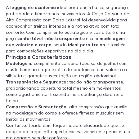
A
legging de academia
ideal para quem busca segurança,
praticidade e firmeza nos movimentos. A Calça Corsário de
Alta Compressão com Bolso Lateral foi desenvolvida para
acompanhar treinos intensos e a rotina ativa com total
conforto. Com comprimento estratégico e cós alto, é uma
peça
confortável
,
não transparente
e com
modelagem
que valoriza o corpo
, sendo
ideal para treino
e também
para composições esportivas no dia a dia.
Principais Características
Modelagem:
comprimento corsário (abaixo do joelho) com
ajuste firme ao corpo e cós alto anatômico que valoriza a
silhueta e garante sustentação na região abdominal.
Transparência e Segurança:
tecido
não transparente
,
proporcionando cobertura total mesmo em movimentos
como agachamento, trazendo mais confiança durante o
treino.
Compressão e Sustentação:
alta compressão que auxilia
na modelagem do corpo e oferece firmeza muscular sem
limitar os movimentos.
Conforto:
tecido com toque macio e elasticidade que se
adapta ao corpo, não aperta excessivamente e permite uso
prolongado sem desconforto.