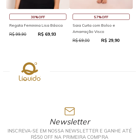
30%OFF
57%OFF
S
Regata Feminina Lisa Básica
Saia Curta com Bolso e
Amarração Visco
R$ 69,93
R
R$ 99,90
R$ 29,90
R$ 69,00
Newsletter
INSCREVA-SE EM NOSSA NEWSLETTER E GANHE ATÉ
R$50 OFF NA PRIMEIRA COMPRA