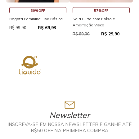
30%OFF
57%OFF
S
Regata Feminina Lisa Básica
Saia Curta com Bolso e
Amarração Visco
R$ 69,93
R
R$ 99,90
R$ 29,90
R$ 69,00
Newsletter
INSCREVA-SE EM NOSSA NEWSLETTER E GANHE ATÉ
R$50 OFF NA PRIMEIRA COMPRA