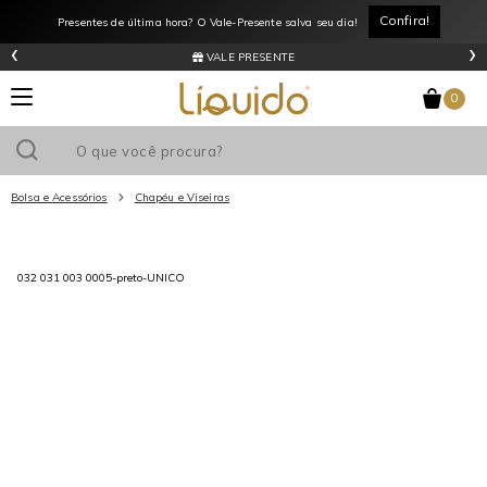
Confira!
Presentes de última hora? O Vale-Presente salva seu dia!
‹
›
VALE PRESENTE
0
Bolsa e Acessórios
Chapéu e Viseiras
Utilize o cupom
e ganhe
R$0
de desconto
em sua primeira
032 031 003 0005-preto-UNICO
compra acima de R$
!