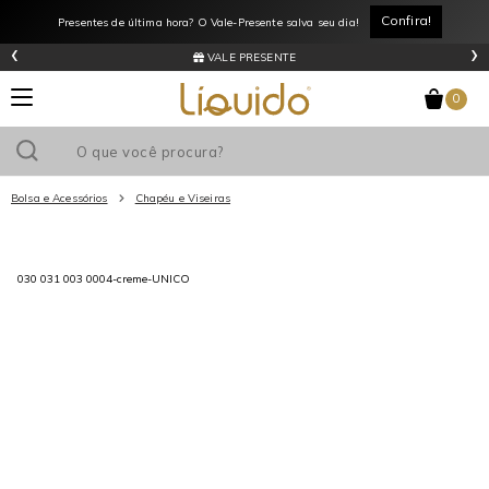
Confira!
Presentes de última hora? O Vale-Presente salva seu dia!
‹
›
VALE PRESENTE
0
Bolsa e Acessórios
Chapéu e Viseiras
Utilize o cupom
e ganhe
R$0
de desconto
em sua primeira
030 031 003 0004-creme-UNICO
compra acima de R$
!