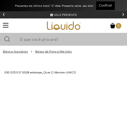
Confira!
Presentes de última hora? O Vale-Presente salva seu dia!
‹
›
VALE PRESENTE
0
Bolsa e Acessórios
Bolsas de Praia e Mochilas
Utilize o cupom
e ganhe
R$0
de desconto
em sua primeira
030 025 017 0028-estampa_Ocre C/ Marrom-UNICO
compra acima de R$
!