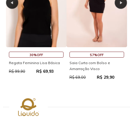
30%OFF
57%OFF
Saia Cu
egata Feminina Lisa Básica
Saia Curta com Bolso e
Amarração Visco
R$ 69,93
R$ 69,0
$ 99,90
R$ 29,90
R$ 69,00