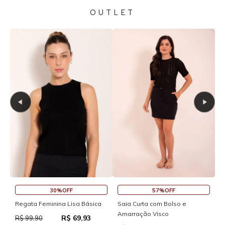
OUTLET
30%OFF
57%OFF
S
Regata Feminina Lisa Básica
Saia Curta com Bolso e
Amarração Visco
R$ 69,93
R
R$ 99,90