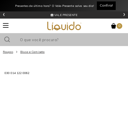
Confira!
Presentes de última hora? O Vale-Presente salva seu dia!
‹
›
VALE PRESENTE
0
Roupas
Blusa e Camiseta
Utilize o cupom
e ganhe
R$0
de desconto
em sua primeira
030 014 122 0062
compra acima de R$
!