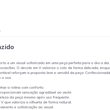
o
nzido
rto e um visual sofisticado em uma peça perfeita para o dia a d
es ocasiões. O decote em V valoriza o colo de forma delicada, enq
vel reforçam a proposta leve e versátil da peça. Confeccionada e
 o uso.
nhar a rotina com conforto.
proporcionam sensação agradável ao vestir.
 beleza da peça mesmo após uso frequente.
V que valoriza a silhueta de forma natural.
imento e sofisticação ao visual.