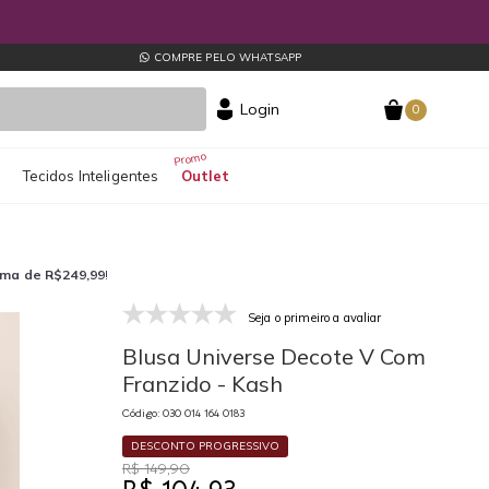
COMPRE PELO WHATSAPP
Login
0
s
Tecidos Inteligentes
Outlet
ima de R$249,99
!
Seja o primeiro a avaliar
030 014 164 0183
03
Blusa Universe Decote V Com
Franzido - Kash
Código: 030 014 164 0183
DESCONTO PROGRESSIVO
R$ 149,90