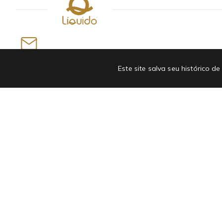
Newsletter
Este site salva seu histórico
INSCREVA-SE EM NOSSA NEWSLETTER E GANHE
ATÉ R$50 OFF NA PRIMEIRA COMPRA
Departamentos
Institucional
Bolsa e Acessórios
Quem somos
Masculino
Linha Antiviral
Moda Infantil
Cartão presente
Roupas
Seja nossa influenciadora