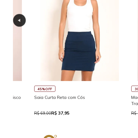
45%OFF
30%OFF
co
Saia Curta Reta com Cós
Macaquinho 
Traseira
R$ 37,95
R$
R$ 69,00
R$ 159,90