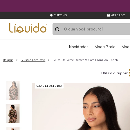
CUPONS
ATACADO
Novidades
Moda Praia
Moda
Roupas
Blusa e Camiseta
Blusa Universe Decote V Com Franzido - Kash
Utilize o cupom
030 014 164 0183