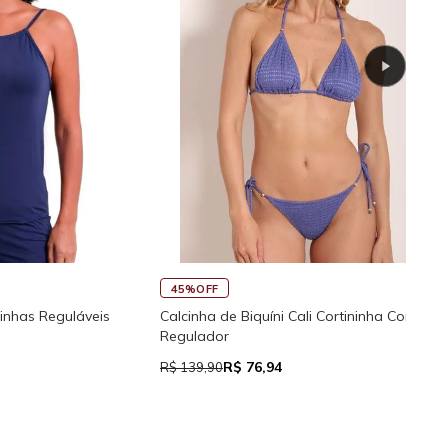
30
45%OFF
Rega
guláveis
Calcinha de Biquíni Cali Cortininha Com
Regulador
R$ 76,94
R$ 9
R$ 139,90