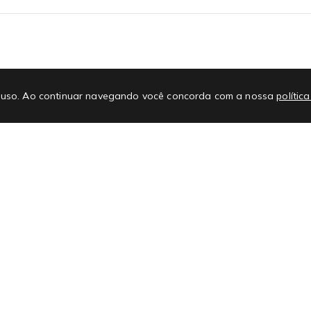
E-mail
No
 de uso. Ao continuar navegando você concorda com a nossa
polític
Promoções
Atendimento
#L
Regras e regulamentos de promoções
Nossas Lojas
Cupons
FAQ
Ajuda e Suporte
Ate
Como comprar no site
Con