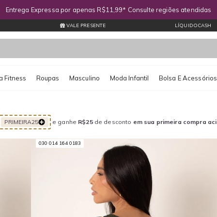
Entrega Expressa por apenas R$11,99* Consulte regiões atendidas
VALE PRESENTE
LÍQUIDOCASH
 Fitness
Roupas
Masculino
Moda Infantil
Bolsa E Acessório
PRIMEIRA25
e ganhe
R$25
de desconto
em sua primeira compra ac
030 014 164 0183