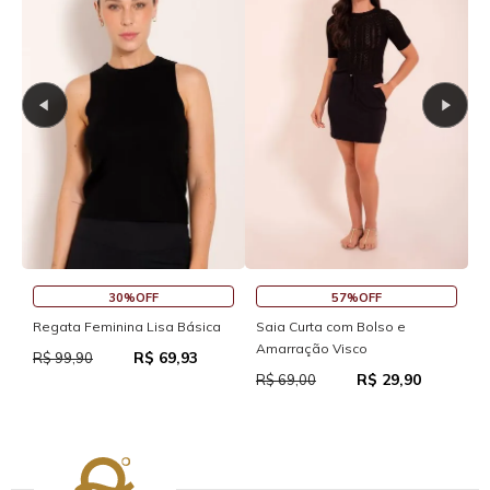
30%OFF
57%OFF
S
Regata Feminina Lisa Básica
Saia Curta com Bolso e
Amarração Visco
R$ 69,93
R
R$ 99,90
R$ 29,90
R$ 69,00