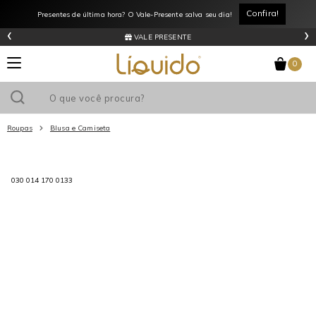
Confira!
Presentes de última hora? O Vale-Presente salva seu dia!
‹
›
VALE PRESENTE
0
Roupas
Blusa e Camiseta
Utilize o cupom
e ganhe
R$0
de desconto
em sua primeira
compra acima de R$
!
030 014 170 0133