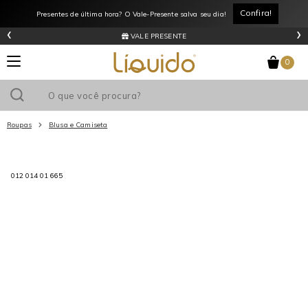
Confira!
Presentes de última hora? O Vale-Presente salva seu dia!
‹
›
VALE PRESENTE
0
Roupas
Blusa e Camiseta
Utilize o cupom
e ganhe
R$0
de desconto
em sua primeira
compra acima de R$
!
012 014 01 665