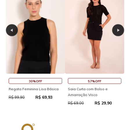
30%OFF
57%OFF
S
Regata Feminina Lisa Básica
Saia Curta com Bolso e
Amarração Visco
R$ 69,93
R
R$ 99,90
R$ 29,90
R$ 69,00