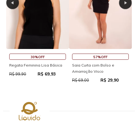
30%OFF
57%OFF
S
Regata Feminina Lisa Básica
Saia Curta com Bolso e
Amarração Visco
R$ 69,93
R
R$ 99,90
R$ 29,90
R$ 69,00