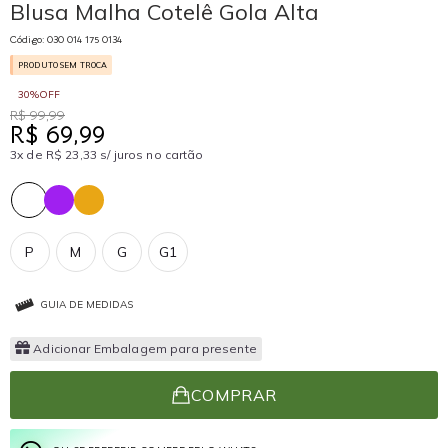
Blusa Malha Cotelê Gola Alta
Código: 030 014 175 0134
PRODUTO SEM TROCA
30%OFF
R$ 99,99
R$ 69,99
3x de R$ 23,33 s/ juros no cartão
P
M
G
G1
GUIA DE MEDIDAS
Adicionar Embalagem para presente
COMPRAR