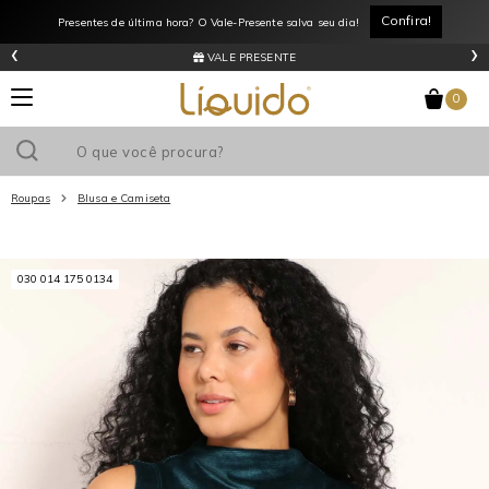
Confira!
Presentes de última hora? O Vale-Presente salva seu dia!
‹
›
VALE PRESENTE
0
Roupas
Blusa e Camiseta
Utilize o cupom
e ganhe
R$0
de desconto
em sua primeira
030 014 175 0134
compra acima de R$
!