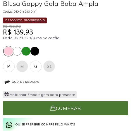
Blusa Gappy Gola Boba Ampla
Código: 030 014 240 0171
DESCONTO PROGRESSIVO
R$ 199,90
R$ 139,93
6x de R$ 23,32 s/ juros no cartão
P
M
G
G1
GUIA DE MEDIDAS
Adicionar Embalagem para presente
COMPRAR
OU SE PREFERIR COMPRE PELO WHATS