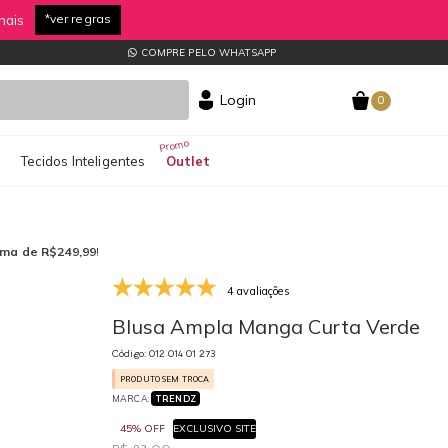
Confira!
dia!
COMPRE PELO WHATSAPP
Login
0
s
Tecidos Inteligentes
Outlet
ima de R$249,99
!
4 avaliações
012 014 01 273
01
Blusa Ampla Manga Curta Verde
Código: 012 014 01 273
PRODUTO SEM TROCA
MARCA:
TRENDZ
45% OFF
EXCLUSIVO SITE