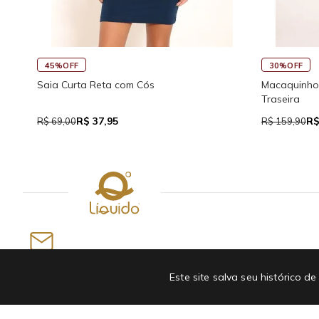
45%OFF
30%OFF
co
Saia Curta Reta com Cós
Macaquinho 
Traseira
R$ 37,95
R$
R$ 69,00
R$ 159,90
Newsletter
Este site salva seu histórico
INSCREVA-SE EM NOSSA NEWSLETTER E GANHE
ATÉ R$50 OFF NA PRIMEIRA COMPRA