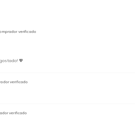
omprador verificado
 gostado! 💖
ador verificado
dor verificado