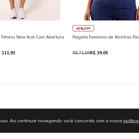
45%OFF
Fitness New Ikat Com Abertura
Regata Feminina de Alcinhas Re
 111,93
R$ 39,05
R$ 71,00
E-mail
No
 de uso. Ao continuar navegando você concorda com a nossa
polític