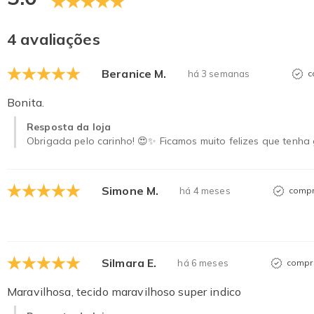
4 avaliações
Beranice M.
há 3 semanas
c
Bonita.
Resposta da loja
Obrigada pelo carinho! 😍✨ Ficamos muito felizes que tenha
Simone M.
há 4 meses
compr
Silmara E.
há 6 meses
compra
Maravilhosa, tecido maravilhoso super indico