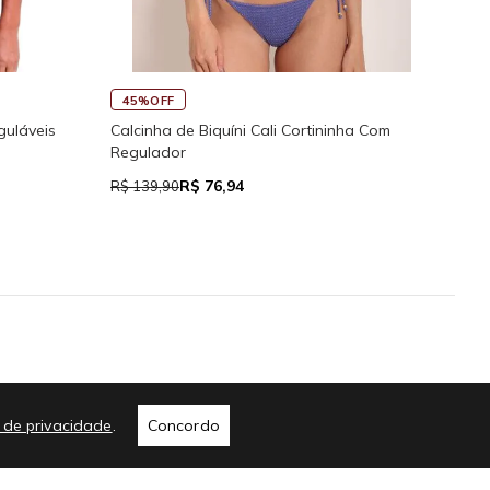
45%OFF
30
guláveis
Calcinha de Biquíni Cali Cortininha Com
Rega
Regulador
R$ 76,94
R$ 139,90
R$ 9
me
a de privacidade
.
Concordo