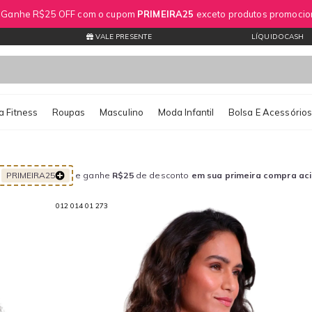
Presentes de última hora? O Vale-Presente salva seu 
VALE PRESENTE
LÍQUIDOCASH
 Fitness
Roupas
Masculino
Moda Infantil
Bolsa E Acessório
PRIMEIRA25
e ganhe
R$25
de desconto
em sua primeira compra ac
012 014 01 273