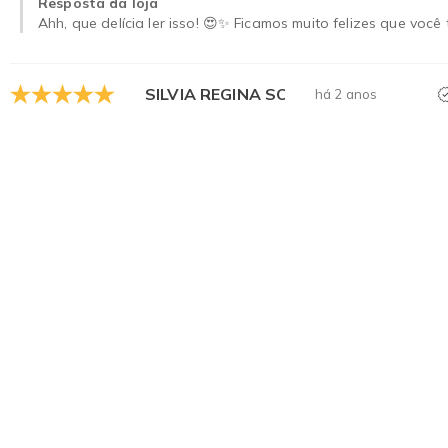
Resposta da loja
Ahh, que delícia ler isso! 😍✨ Ficamos muito felizes que você
SILVIA REGINA SOARES SIMPLICIO DE
há 2 anos