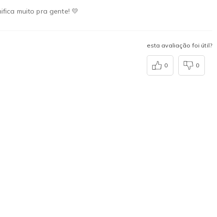
ifica muito pra gente! 💛
esta avaliação foi útil?
0
0