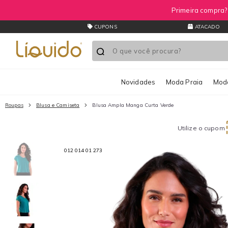
CUPONS
ATACADO
Novidades
Moda Praia
Moda
Roupas
Blusa e Camiseta
Blusa Ampla Manga Curta Verde
Utilize o cupom
012 014 01 273