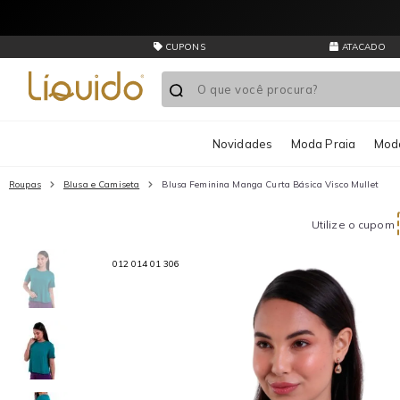
Presentes de última hora? O Va
CUPONS
ATACADO
Novidades
Moda Praia
Moda
Roupas
Blusa e Camiseta
Blusa Feminina Manga Curta Básica Visco Mullet
Utilize o cupom
012 014 01 306