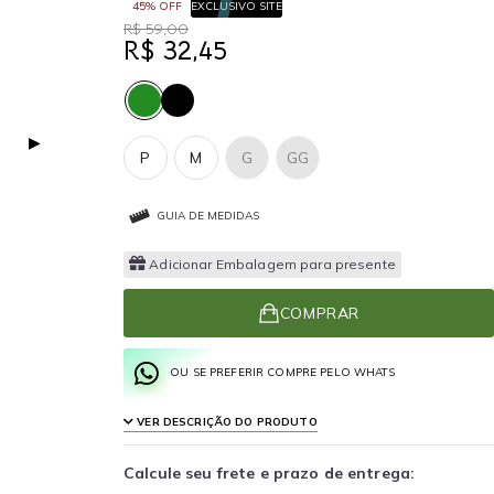
45% OFF
EXCLUSIVO SITE
R$ 59,00
R$ 32,45
▶
P
M
G
GG
GUIA DE MEDIDAS
Adicionar Embalagem para presente
COMPRAR
OU SE PREFERIR COMPRE PELO WHATS
VER DESCRIÇÃO DO PRODUTO
Calcule seu frete e prazo de entrega: