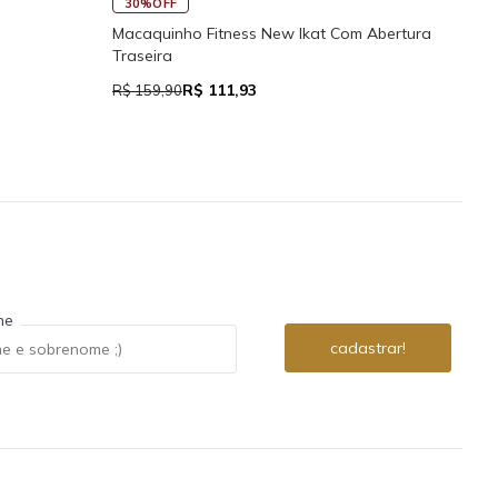
45
30%OFF
Rega
Macaquinho Fitness New Ikat Com Abertura
Traseira
R$ 111,93
R$ 7
R$ 159,90
me