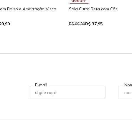
45%OFF
com Bolso e Amarração Visco
Saia Curta Reta com Cós
29,90
R$ 37,95
R$ 69,00
E-mail
No