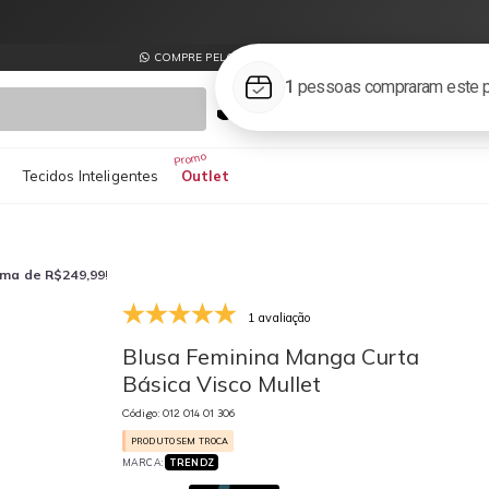
COMPRE PELO WHATSAPP
Login
0
s
Tecidos Inteligentes
Outlet
ima de R$249,99
!
1 avaliação
012 014 01 306
01
Blusa Feminina Manga Curta
Básica Visco Mullet
Código: 012 014 01 306
PRODUTO SEM TROCA
MARCA:
TRENDZ