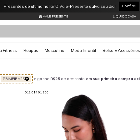
Confira!
le-Presente salva seu dia!
VALE PRESENTE
LÍQUIDOCASH
 Fitness
Roupas
Masculino
Moda Infantil
Bolsa E Acessório
PRIMEIRA25
e ganhe
R$25
de desconto
em sua primeira compra ac
012 014 01 306