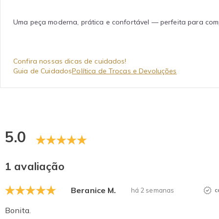
Uma peça moderna, prática e confortável — perfeita para comp
Confira nossas dicas de cuidados!
Guia de Cuidados
Política de Trocas e Devoluções
5.0
1 avaliação
Beranice M.
há 2 semanas
c
Bonita.