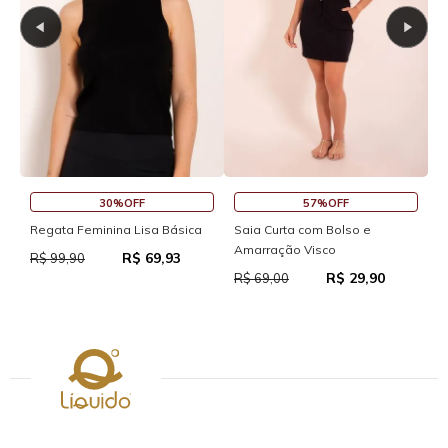
30%OFF
57%OFF
S
Regata Feminina Lisa Básica
Saia Curta com Bolso e
Amarração Visco
R$ 69,93
R
R$ 99,90
R$ 29,90
R$ 69,00