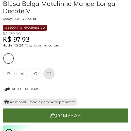
Blusa Belga Motelinho Manga Longa
Decote V
Código: 030 014 255 0181
DESCONTO PROGRESSIVO
R$ 139,90
R$ 97,93
4x de R$ 24,48 s/ juros no cartão
P
M
G
G1
GUIA DE MEDIDAS
Adicionar Embalagem para presente
COMPRAR