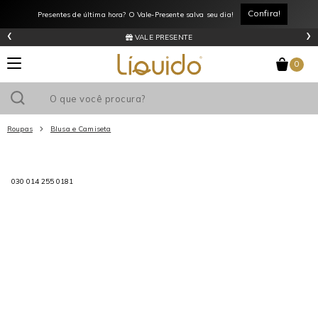
Confira!
Presentes de última hora? O Vale-Presente salva seu dia!
‹
›
VALE PRESENTE
0
Roupas
Blusa e Camiseta
Utilize o cupom
e ganhe
R$0
de desconto
em sua primeira
030 014 255 0181
compra acima de R$
!