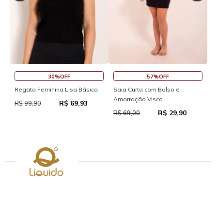
30%OFF
57%OFF
S
Regata Feminina Lisa Básica
Saia Curta com Bolso e
Amarração Visco
R$ 69,93
R
R$ 99,90
R$ 29,90
R$ 69,00