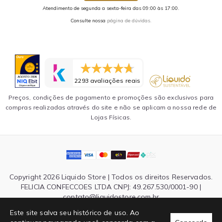
Atendimento de segunda a sexta-feira das 09:00 às 17:00.
Consulte nossa
página de dúvidas.
2293 avaliações reais
Preços, condições de pagamento e promoções são exclusivos para
compras realizadas através do site e não se aplicam a nossa rede de
Lojas Físicas.
Copyright 2026 Liquido Store | Todos os direitos Reservados.
FELICIA CONFECCOES LTDA CNPJ: 49.267.530/0001-90 |
contato@liquidostore.com.br
Endereço: Rua Silva Teles, 1465 - São Paulo, SP| CEP: 03026-
Este site salva seu histórico de uso. Ao
000