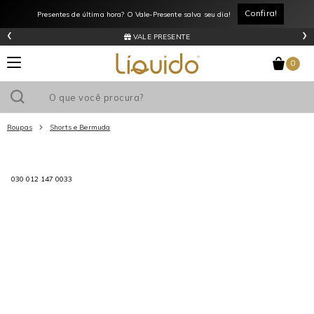
Confira!
Presentes de última hora? O Vale-Presente salva seu dia!
‹
›
VALE PRESENTE
0
Roupas
Shorts e Bermuda
Utilize o cupom
e ganhe
R$0
de desconto
em sua primeira
030 012 147 0033
compra acima de R$
!