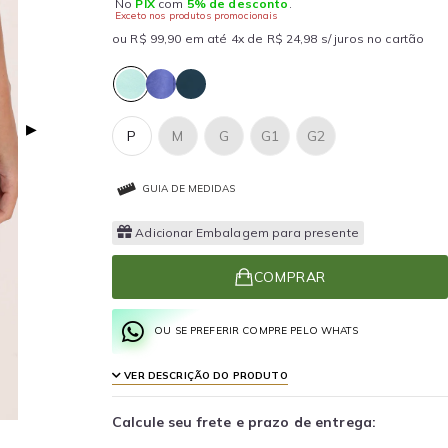
No
PIX
com
5% de desconto
.
Exceto nos produtos promocionais
ou R$ 99,90 em até 4x de R$ 24,98 s/ juros no cartão
▶
P
M
G
G1
G2
GUIA DE MEDIDAS
Adicionar Embalagem para presente
COMPRAR
OU SE PREFERIR COMPRE PELO WHATS
VER DESCRIÇÃO DO PRODUTO
Calcule seu frete e prazo de entrega: