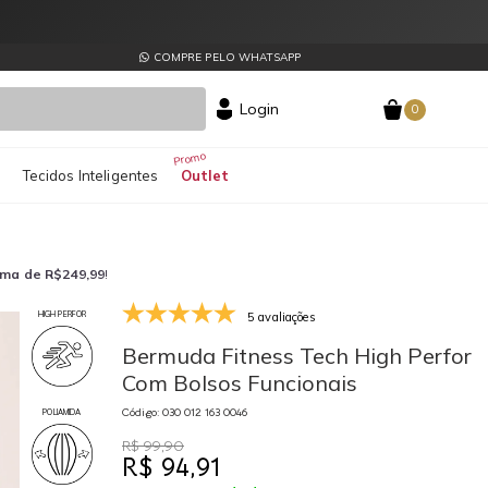
COMPRE PELO WHATSAPP
Login
0
s
Tecidos Inteligentes
Outlet
ima de R$249,99
!
5 avaliações
HIGH PERFOR
030 012 163 0046
03
Bermuda Fitness Tech High Perfor
Com Bolsos Funcionais
Código: 030 012 163 0046
POLIAMIDA
R$ 99,90
R$ 94,91