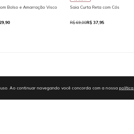
nho Fitness New Ikat Com Abertura
Regata Feminina de Alcinha
a
R$ 111,93
R$ 39,05
90
R$ 71,00
E-mail
No
 de uso. Ao continuar navegando você concorda com a nossa
polític