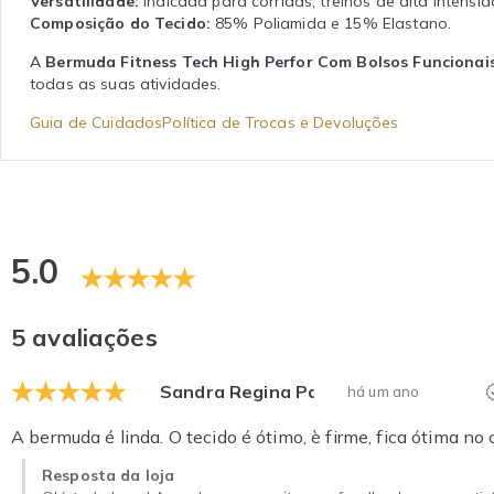
Versatilidade:
Indicada para corridas, treinos de alta intensi
Composição do Tecido:
85% Poliamida e 15% Elastano.
A
Bermuda Fitness Tech High Perfor Com Bolsos Funcionai
todas as suas atividades.
Guia de Cuidados
Política de Trocas e Devoluções
5.0
5 avaliações
Sandra Regina Paolucci Pereira da
há um ano
A bermuda é linda. O tecido é ótimo, è firme, fica ótima no
Resposta da loja