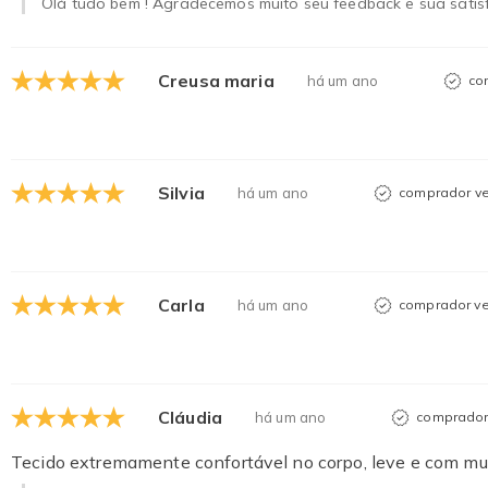
Olá tudo bem ! Agradecemos muito seu feedback e sua satis
Creusa maria
há um ano
co
Silvia
há um ano
comprador ve
Carla
há um ano
comprador ve
Cláudia
há um ano
comprador 
Tecido extremamente confortável no corpo, leve e com muit