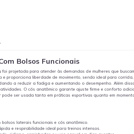
o
Com Bolsos Funcionais
s
foi projetada para atender às demandas de mulheres que buscam c
a e proporciona liberdade de movimento, sendo ideal para corrida, 
dando a reduzir a fadiga e aumentando o desempenho. Além disso, 
ividades. O cós anatômico garante ajuste firme e conforto adic
for pode ser usada tanto em práticas esportivas quanto em momento
 bolsos laterais funcionais e cós anatômico.
da e respirabilidade ideal para treinos intensos.