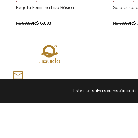
 Visco
Saia Curta Reta com Cós
Macaqui
Traseir
R$ 37,95
R$ 69,00
R$ 159,
Newsletter
Este site salva seu histórico
INSCREVA-SE EM NOSSA NEWSLETTER E GANHE
ATÉ R$50 OFF NA PRIMEIRA COMPRA