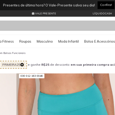
onfira!
VALE PRESENTE
LÍQUIDOCASH
 Fitness
Roupas
Masculino
Moda Infantil
Bolsa E Acessório
om Bolsos Funcionais
PRIMEIRA25
e ganhe
R$25
de desconto
em sua primeira compra ac
030 012 163 0046