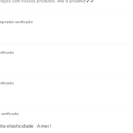
fação com nossos produtos. Até a próxima!💕💕
mprador verificado
rificado
rificado
verificado
a elasticidade . Amei !