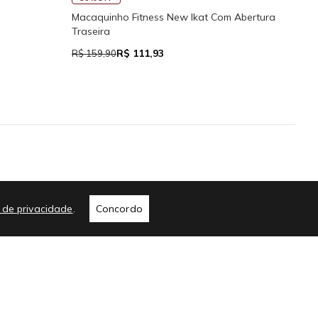
s Reguláveis
Calcinha de Biquíni Cali Cortininha Com
Regulador
R$ 76,94
R$ 139,90
me
a de privacidade
.
Concordo