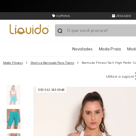
C
Presentes de última hora? O Vale-Presente salva seu dia!
CUPONS
ATACADO
Novidades
Moda Praia
Moda
Moda Fitness
Shorts e Bermuda Para Treino
Bermuda Fitness Tech High Perfor C
Utilize o cupom
030 012 163 0046