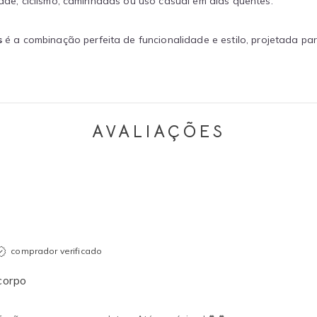
dade, ciclismo, caminhadas ou uso casual em dias quentes.
s
é a combinação perfeita de funcionalidade e estilo, projetada p
AVALIAÇÕES
comprador verificado
 corpo