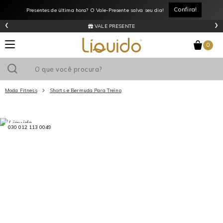
Confira!
Presentes de última hora? O Vale-Presente salva seu dia!
‹
›
VALE PRESENTE
0
Moda Fitness
Shorts e Bermuda Para Treino
Utilize o cupom
e ganhe
R$0
de desconto
em sua primeira
030 012 113 0049
compra acima de R$
!