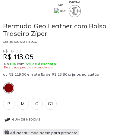
POLIAMIDA
KELP
Bermuda Geo Leather com Bolso
Traseiro Zíper
Código: 030 012 113 0049
R$ 119,00
R$ 113,05
No
PIX
com
5% de desconto
.
Exceto nos produtos promocionais
ou R$ 119,00 em até 5x de R$ 23,80 s/ juros no cartão
P
M
G
G1
GUIA DE MEDIDAS
Adicionar Embalagem para presente