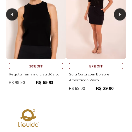
30%OFF
57%OFF
S
Regata Feminina Lisa Básica
Saia Curta com Bolso e
Amarração Visco
R$ 69,93
R
R$ 99,90
R$ 29,90
R$ 69,00