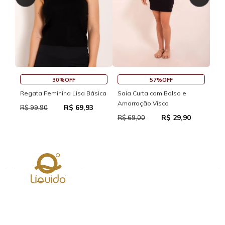
30%OFF
57%OFF
Regata Feminina Lisa Básica
Saia Curta com Bolso e
Sai
Amarração Visco
R$ 69,93
R$ 99,90
R$
R$ 29,90
R$ 69,00