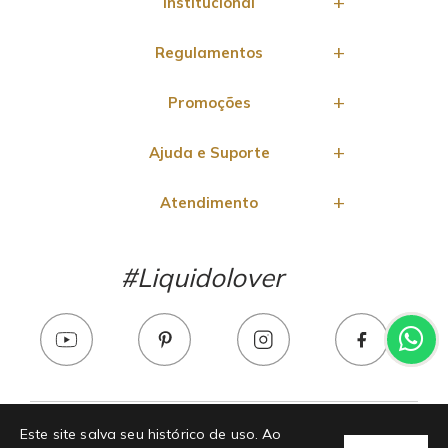
Institucional
Regulamentos
Promoções
Ajuda e Suporte
Atendimento
#Liquidolover
Este site salva seu histórico de uso. Ao
Chama no whats!