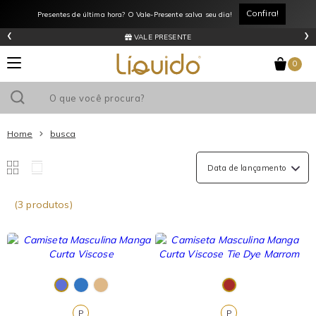
Confira!
Presentes de última hora? O Vale-Presente salva seu dia!
‹
›
VALE PRESENTE
0
Home
busca
(3 produtos)
P
P