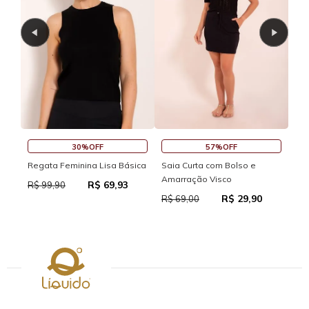
30%OFF
57%OFF
Regata Feminina Lisa Básica
Saia Curta com Bolso e
Sai
Amarração Visco
R$ 69,93
R$ 99,90
R$
R$ 29,90
R$ 69,00