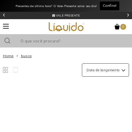
Confira!
Presentes de última hora? O Vale-Presente salva seu dia!
‹
›
VALE PRESENTE
0
Home
busca