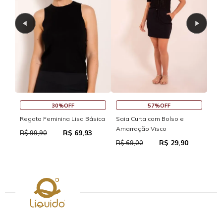
30%OFF
57%OFF
Regata Feminina Lisa Básica
Saia Curta com Bolso e
Sai
Amarração Visco
R$ 69,93
R$ 99,90
R$
R$ 29,90
R$ 69,00