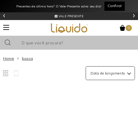
Confira!
Presentes de última hora? O Vale-Presente salva seu dia!
‹
›
VALE PRESENTE
0
Home
busca