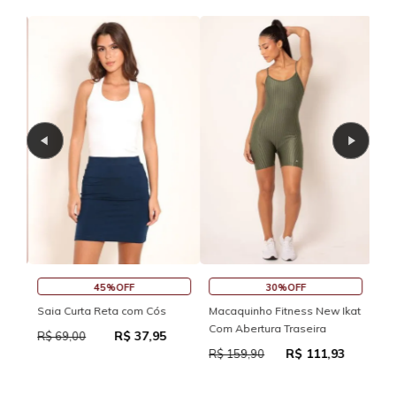
45%OFF
30%OFF
Reg
Saia Curta Reta com Cós
Macaquinho Fitness New Ikat
Reg
Com Abertura Traseira
R$ 37,95
R$ 69,00
R$ 111,93
R$
R$ 159,90