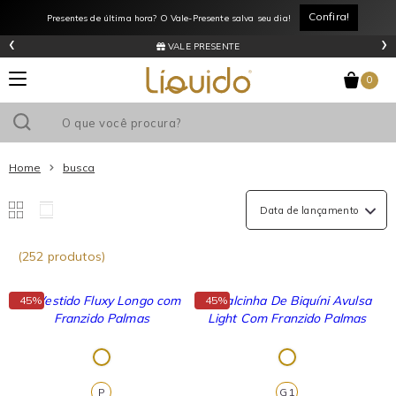
Confira!
Presentes de última hora? O Vale-Presente salva seu dia!
‹
›
VALE PRESENTE
0
Home
busca
(252 produtos)
↓
↓
45%
45%
P
G1