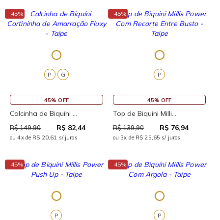
↓
↓
45%
45%
P
G
P
45% OFF
45% OFF
Calcinha de Biquíni ...
Top de Biquini Milli...
R$ 82,44
R$ 76,94
R$ 149,90
R$ 139,90
ou 4x de R$ 20,61 s/ juros
ou 3x de R$ 25,65 s/ juros
↓
↓
45%
45%
P
P