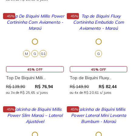
↓
↓
45%
45%
M
G
G1
G
45% OFF
45% OFF
Top De Biquíni Milli...
Top de Biquíni Fluxy...
R$ 76,94
R$ 82,44
R$ 139,90
R$ 149,90
ou 3x de R$ 25,65 s/ juros
ou 4x de R$ 20,61 s/ juros
↓
↓
45%
45%