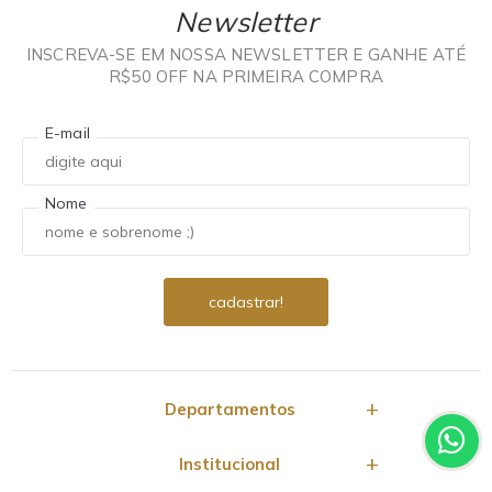
Newsletter
INSCREVA-SE EM NOSSA NEWSLETTER E GANHE ATÉ
R$50 OFF NA PRIMEIRA COMPRA
E-mail
Nome
Departamentos
Institucional