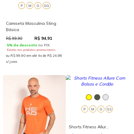
P
M
G
GG
Camiseta Masculina Sting
Básica
R$ 94,91
R$ 99,90
5% de desconto
no PIX.
Exceto nos produtos promocionais
ou R$ 99,90 em até 4x de R$ 24,98
s/ juros
P
M
G
G1
Shorts Fitness Allur...