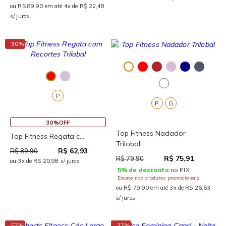
ou R$ 89,90 em até 4x de R$ 22,48
s/ juros
↓
30%
P
P
G
30%OFF
Top Fitness Nadador
Top Fitness Regata c...
Trilobal
R$ 62,93
R$ 89,90
R$ 75,91
R$ 79,90
ou 3x de R$ 20,98 s/ juros
5% de desconto
no PIX.
Exceto nos produtos promocionais
ou R$ 79,90 em até 3x de R$ 26,63
s/ juros
↓
↓
57%
37%