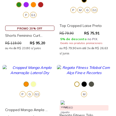
P
M
G
G1
P
G1
Top Cropped Laise Preto
PROMO 20% OFF
R$ 75,91
R$ 79,90
Shorts Feminino Curt...
5% de desconto
no PIX.
R$ 95,20
R$ 119,00
Exceto nos produtos promocionais
ou R$ 79,90 em até 3x de R$ 26,63
ou 4x de R$ 23,80 s/ juros
s/ juros
P
G
G1
M
VÍDEO
Cropped Manga Ampla ...
Regata Fitness Trilo...