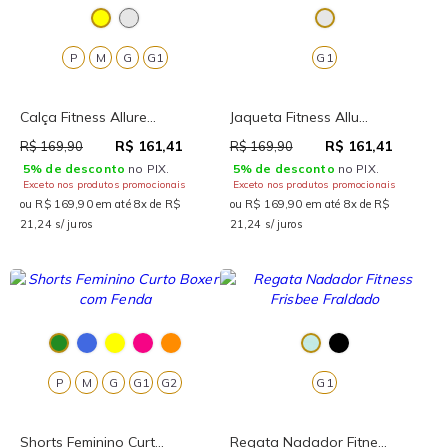
P
M
G
G1
G1
Calça Fitness Allure...
Jaqueta Fitness Allu...
R$ 161,41
R$ 161,41
R$ 169,90
R$ 169,90
5% de desconto
no PIX.
5% de desconto
no PIX.
Exceto nos produtos promocionais
Exceto nos produtos promocionais
ou R$ 169,90 em até 8x de R$
ou R$ 169,90 em até 8x de R$
21,24 s/ juros
21,24 s/ juros
P
M
G
G1
G2
G1
Shorts Feminino Curt...
Regata Nadador Fitne...