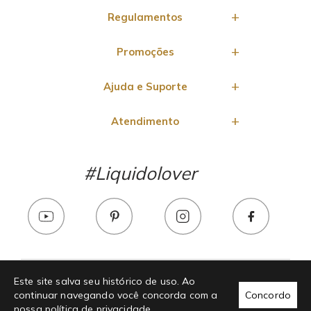
Regulamentos
Promoções
Ajuda e Suporte
Atendimento
#Liquidolover
Este site salva seu histórico de uso. Ao
Chama no whats!
continuar navegando você concorda com a
Concordo
Atendimento de segunda a sexta-feira das 09:00 às 17:00.
nossa
política de privacidade
.