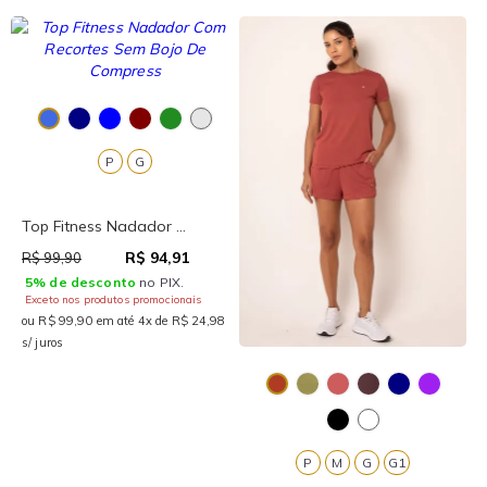
P
G
Top Fitness Nadador ...
R$ 94,91
R$ 99,90
5% de desconto
no PIX.
Exceto nos produtos promocionais
ou R$ 99,90 em até 4x de R$ 24,98
s/ juros
P
M
G
G1