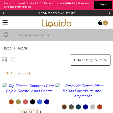
Primeira compra? Ganhe R$25 OFF com o cupom
PRIMEIRA25
exceto
*ver
produtos promocionais
‹
›
regras
COMPRE PELO WHATSAPP
0
Home
busca
(104 produtos)
P
M
G
G1