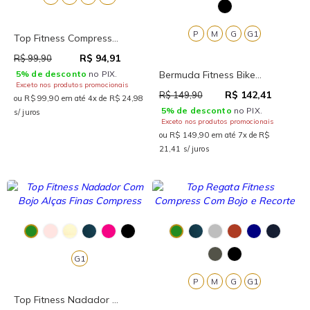
P
M
G
G1
Top Fitness Compress...
R$ 94,91
R$ 99,90
5% de desconto
no PIX.
Bermuda Fitness Bike...
Exceto nos produtos promocionais
R$ 142,41
R$ 149,90
ou R$ 99,90 em até 4x de R$ 24,98
5% de desconto
no PIX.
s/ juros
Exceto nos produtos promocionais
ou R$ 149,90 em até 7x de R$
21,41 s/ juros
G1
P
M
G
G1
Top Fitness Nadador ...