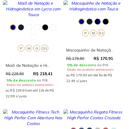
P
M
G1
P
M
G
G1
Macaquinho de Nataçã...
R$ 170,91
R$ 179,90
Maiô de Natação e Hi...
5% de desconto
no PIX.
Exceto nos produtos promocionais
R$ 218,41
R$ 229,90
ou R$ 179,90 em até 8x de R$
5% de desconto
no PIX.
22,49 s/ juros
Exceto nos produtos promocionais
ou R$ 229,90 em até 10x de R$
22,99 s/ juros