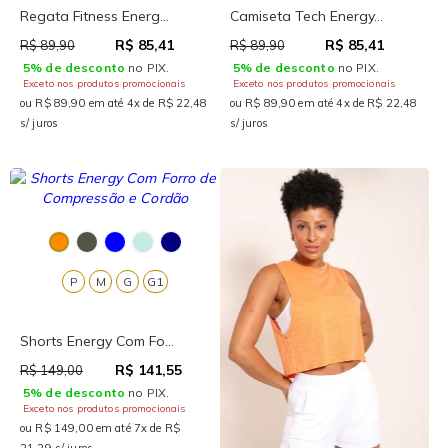
Regata Fitness Energ...
Camiseta Tech Energy...
R$ 85,41
R$ 85,41
R$ 89,90
R$ 89,90
5% de desconto
no PIX.
5% de desconto
no PIX.
Exceto nos produtos promocionais
Exceto nos produtos promocionais
ou R$ 89,90 em até 4x de R$ 22,48
ou R$ 89,90 em até 4x de R$ 22,48
s/ juros
s/ juros
P
M
G
G1
Shorts Energy Com Fo...
R$ 141,55
R$ 149,00
5% de desconto
no PIX.
Exceto nos produtos promocionais
ou R$ 149,00 em até 7x de R$