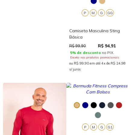
P
M
G
GG
Camiseta Masculina Sting
Básica
R$ 94,91
R$ 99,90
5% de desconto
no PIX.
Exceto nos produtos promocionais
ou R$ 99,90 em até 4x de R$ 24,98
s/ juros
P
M
G
G1