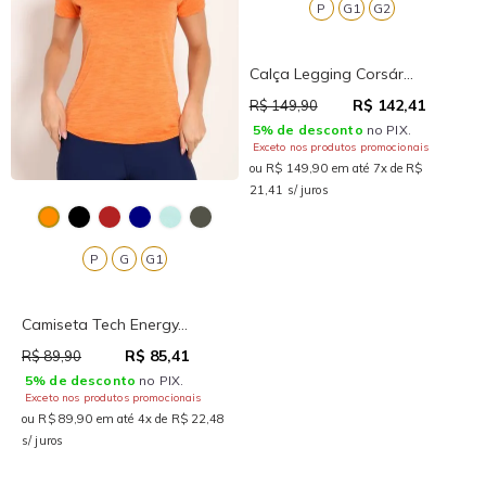
P
G1
G2
Calça Legging Corsár...
R$ 142,41
R$ 149,90
5% de desconto
no PIX.
Exceto nos produtos promocionais
ou R$ 149,90 em até 7x de R$
21,41 s/ juros
P
G
G1
Camiseta Tech Energy...
R$ 85,41
R$ 89,90
5% de desconto
no PIX.
Exceto nos produtos promocionais
ou R$ 89,90 em até 4x de R$ 22,48
s/ juros