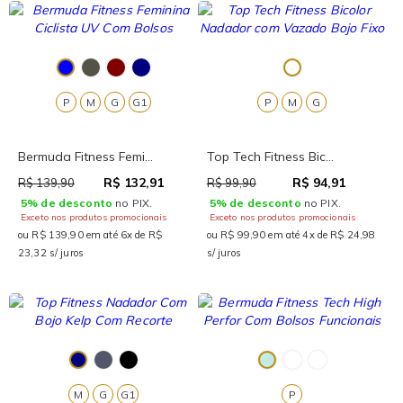
P
M
G
G1
P
M
G
Bermuda Fitness Femi...
Top Tech Fitness Bic...
R$ 132,91
R$ 94,91
R$ 139,90
R$ 99,90
5% de desconto
no PIX.
5% de desconto
no PIX.
Exceto nos produtos promocionais
Exceto nos produtos promocionais
ou R$ 139,90 em até 6x de R$
ou R$ 99,90 em até 4x de R$ 24,98
23,32 s/ juros
s/ juros
M
G
G1
P