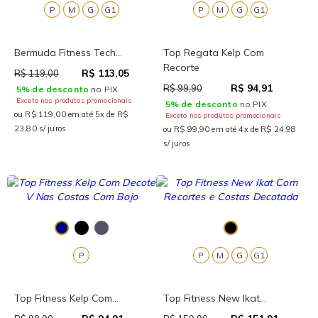
P
M
G
G1
P
M
G
G1
Bermuda Fitness Tech...
Top Regata Kelp Com
Recorte
R$ 113,05
R$ 119,00
R$ 94,91
R$ 99,90
5% de desconto
no PIX.
Exceto nos produtos promocionais
5% de desconto
no PIX.
ou R$ 119,00 em até 5x de R$
Exceto nos produtos promocionais
23,80 s/ juros
ou R$ 99,90 em até 4x de R$ 24,98
s/ juros
P
P
M
G
G1
Top Fitness Kelp Com...
Top Fitness New Ikat...