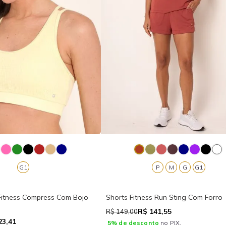
G1
P
M
G
G1
itness Compress Com Bojo
Shorts Fitness Run Sting Com Forro
R$ 141,55
R$ 149,00
23,41
5% de desconto
no PIX.