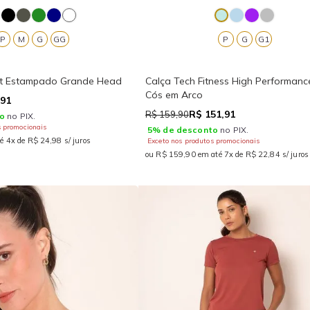
P
M
G
GG
P
G
G1
it Estampado Grande Head
Calça Tech Fitness High Performan
Cós em Arco
,91
R$ 151,91
R$ 159,90
o
no PIX.
s promocionais
5% de desconto
no PIX.
é 4x de R$ 24,98 s/ juros
Exceto nos produtos promocionais
ou R$ 159,90 em até 7x de R$ 22,84 s/ juros