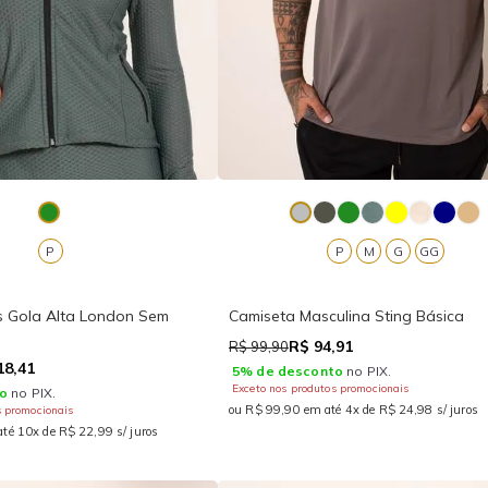
P
P
M
G
GG
ss Gola Alta London Sem
Camiseta Masculina Sting Básica
R$ 94,91
R$ 99,90
18,41
5% de desconto
no PIX.
Exceto nos produtos promocionais
o
no PIX.
ou R$ 99,90 em até 4x de R$ 24,98 s/ juros
s promocionais
té 10x de R$ 22,99 s/ juros