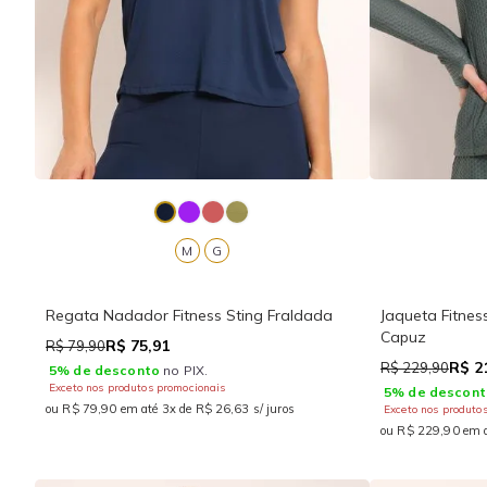
M
G
Regata Nadador Fitness Sting Fraldada
Jaqueta Fitne
Capuz
R$ 75,91
R$ 79,90
R$ 2
R$ 229,90
5% de desconto
no PIX.
Exceto nos produtos promocionais
5% de descont
ou R$ 79,90 em até 3x de R$ 26,63 s/ juros
Exceto nos produto
ou R$ 229,90 em a