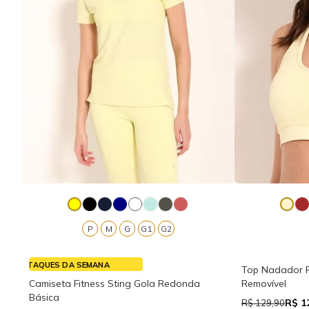
P
M
G
G1
G2
DESTAQUES DA SEMANA
Top Nadador F
Camiseta Fitness Sting Gola Redonda
Removível
Básica
R$ 1
R$ 129,90