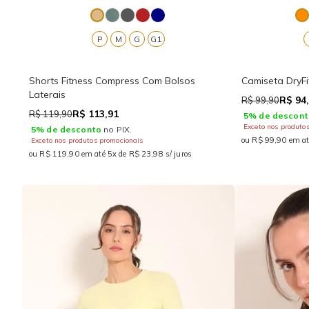
P
M
G
G1
Shorts Fitness Compress Com Bolsos
Camiseta DryF
Laterais
R$ 94
R$ 99,90
R$ 113,91
R$ 119,90
5% de descont
Exceto nos produto
5% de desconto
no PIX.
ou R$ 99,90 em at
Exceto nos produtos promocionais
ou R$ 119,90 em até 5x de R$ 23,98 s/ juros