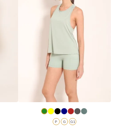
P
G
G1