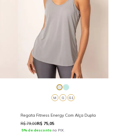
M
G
G1
Regata Fitness Energy Com Alça Dupla
R$ 75,05
R$ 79,00
5% de desconto
no PIX.