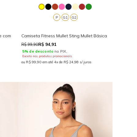
P
G1
G2
ce com
Camiseta Fitness Mullet Sting Mullet Básica
R$ 94,91
R$ 99,90
5% de desconto
no PIX.
Exceto nos produtos promocionais
ou R$ 99,90 em até 4x de R$ 24,98 s/ juros