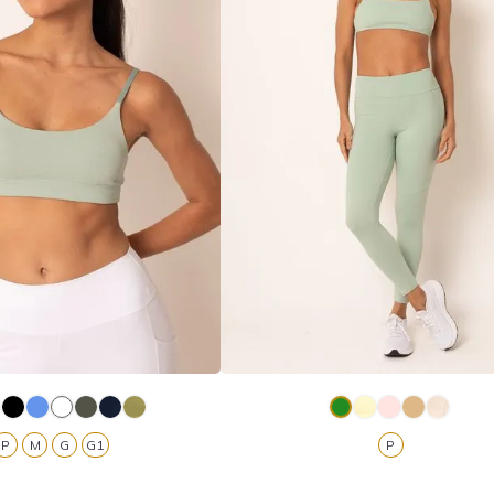
P
M
G
G1
P