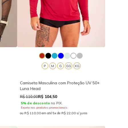
P
M
G
GG
XG
Camiseta Masculina com Proteção UV 50+
Luna Head
R$ 104,50
R$ 110,00
5% de desconto
no PIX.
Exceto nos produtos promocionais
ou R$ 110,00 em até 5x de R$ 22,00 s/ juros