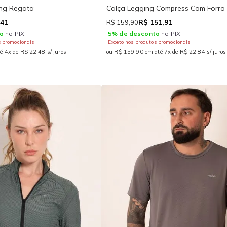
ing Regata
Calça Legging Compress Com Forro
,41
R$ 151,91
R$ 159,90
o
no PIX.
5% de desconto
no PIX.
s promocionais
Exceto nos produtos promocionais
é 4x de R$ 22,48 s/ juros
ou R$ 159,90 em até 7x de R$ 22,84 s/ juros