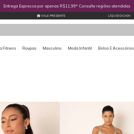
Entrega Expressa por apenas R$11,99* Consulte regiões atendidas
VALE PRESENTE
LÍQUIDOCASH
 Fitness
Roupas
Masculino
Moda Infantil
Bolsa E Acessório